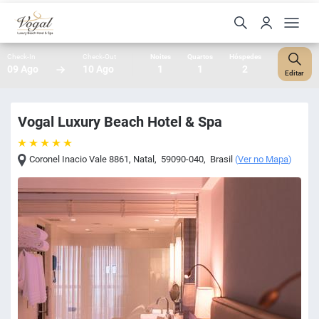
Check-In
Check-Out
Noites
Quartos
Hóspedes
09 Ago
10 Ago
1
1
2
Editar
Vogal Luxury Beach Hotel & Spa
Coronel Inacio Vale 8861
,
Natal
,
59090-040
,
Brasil
(
Ver no Mapa
)