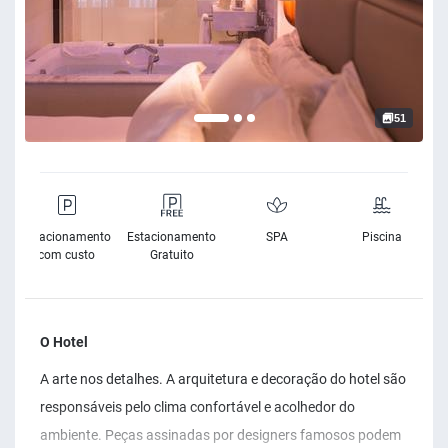
51
a
Estacionamento
Estacionamento
SPA
Piscina
com custo
Gratuito
O Hotel
A arte nos detalhes. A arquitetura e decoração do hotel são
responsáveis pelo clima confortável e acolhedor do
ambiente. Peças assinadas por designers famosos podem