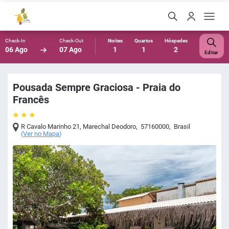
Check-In
Check-Out
Noites
Quartos
Hóspedes
06 Ago
07 Ago
1
1
2
Editar
Pousada Sempre Graciosa - Praia do
Francês
R Cavalo Marinho 21
,
Marechal Deodoro
,
57160000
,
Brasil
(
Ver no Mapa
)