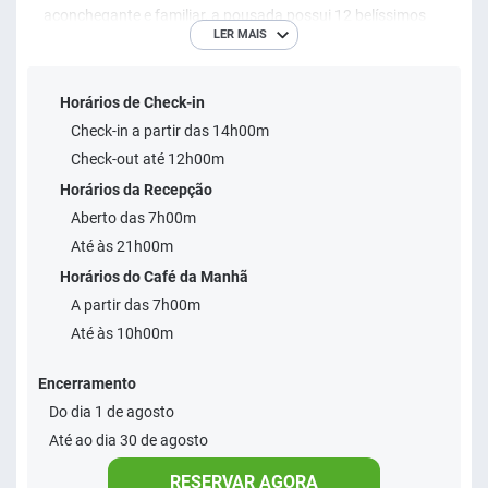
aconchegante e familiar, a pousada possui 12 belíssimos
LER MAIS
apartamentos que únem o melhor do rústico chic com todo
o conforto que você e sua família precisam para aproveitar
Horários de Check-in
ao máximo suas férias e momentos de lazer. ​ A poucos
Check-in a partir das 14h00m
passos da famosa La Rue, você encontra o melhor da
Check-out até 12h00m
gastronomia brasileira e internacional com diversos
Horários da Recepção
restaurante e lanchonetes além de farmácias, mercados e
Aberto das 7h00m
diversas lojas. ​
Até às 21h00m
Horários do Café da Manhã
A partir das 7h00m
Até às 10h00m
Encerramento
Do dia 1 de agosto
Até ao dia 30 de agosto
RESERVAR AGORA