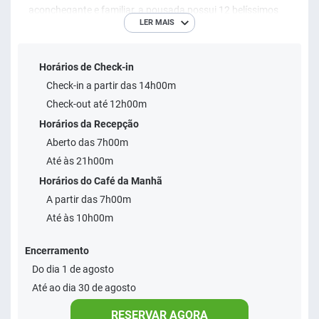
aconchegante e familiar, a pousada possui 12 belíssimos
LER MAIS
apartamentos que únem o melhor do rústico chic com todo
o conforto que você e sua família precisam para aproveitar
Horários de Check-in
ao máximo suas férias e momentos de lazer. ​ A poucos
Check-in a partir das 14h00m
passos da famosa La Rue, você encontra o melhor da
Check-out até 12h00m
gastronomia brasileira e internacional com diversos
Horários da Recepção
restaurante e lanchonetes além de farmácias, mercados e
Aberto das 7h00m
diversas lojas. ​
Até às 21h00m
Horários do Café da Manhã
A partir das 7h00m
Até às 10h00m
Encerramento
Do dia 1 de agosto
Até ao dia 30 de agosto
RESERVAR AGORA