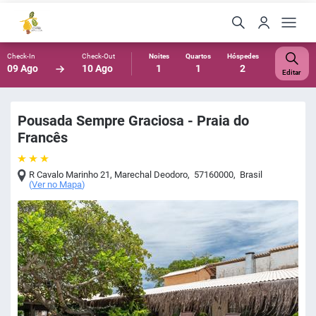
Check-In
Check-Out
Noites
Quartos
Hóspedes
09 Ago
10 Ago
1
1
2
Editar
Pousada Sempre Graciosa - Praia do
Francês
R Cavalo Marinho 21
,
Marechal Deodoro
,
57160000
,
Brasil
(
Ver no Mapa
)