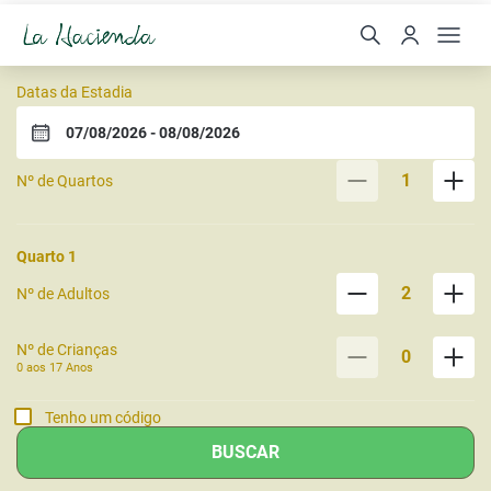
Estalagem La Hacienda
Datas da Estadia
1
Nº de Quartos
Quarto
1
2
Nº de Adultos
Nº de Crianças
0
0 aos
17
Anos
Tenho um código
BUSCAR