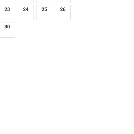
23
24
25
26
30