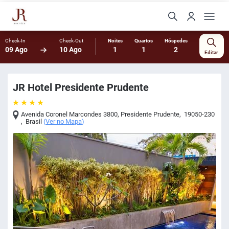
Check-In
Check-Out
Noites
Quartos
Hóspedes
09 Ago
10 Ago
1
1
2
Editar
JR Hotel Presidente Prudente
Avenida Coronel Marcondes 3800
,
Presidente Prudente
,
19050-230
,
Brasil
(
Ver no Mapa
)