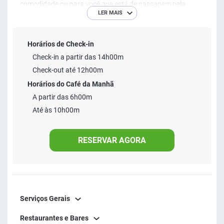
comodidade ou para você que está de passagem pela
LER MAIS
cidade.
O JR Hotéis é o lugar ideal para quem procura qualidade e
Horários de Check-in
conforto na hora de se hospedar. Faça sua reserva e viva
Check-in a partir das 14h00m
essa experiência.
Check-out até 12h00m
Horários do Café da Manhã
A partir das 6h00m
Até às 10h00m
RESERVAR AGORA
Serviços Gerais
Restaurantes e Bares