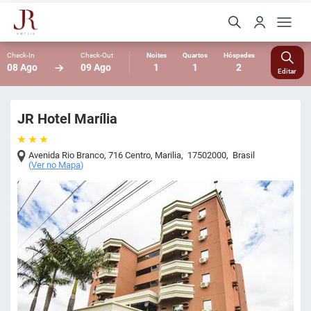
Check-In
Check-Out
Noites
Quartos
Hóspedes
08 Ago
09 Ago
1
1
2
Editar
JR Hotel Marília
Avenida Rio Branco, 716 Centro
,
Marilia
,
17502000
,
Brasil
(
Ver no Mapa
)