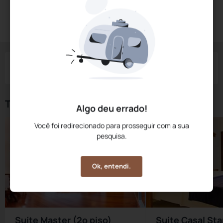
Diárias a partir de:
R$
600,
00
Reservar Agora
/noite
Impostos e taxas não inclusos
Check-in
Check-out
Noites
Quartos
Hóspedes
08 Ago
09 Ago
1
1
2
Tipos de Quarto
Algo deu errado!
Você foi redirecionado para prosseguir com a sua
pesquisa.
Ok, entendi.
Suíte Master (2º piso)
Suíte Casal Sta