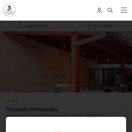
Ligar ao hotel
Ver no Mapa
12
Pousada Valhacouto
Rua Benina Toledo do Prado nº. 616 , Paraty 23970-000