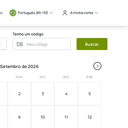
as
Português, BR / 
R$
A minha conta
Tenho um código
Buscar
›
Setembro de 2026
QUA
QUI
SEX
SÁB
2
3
4
5
9
10
11
12