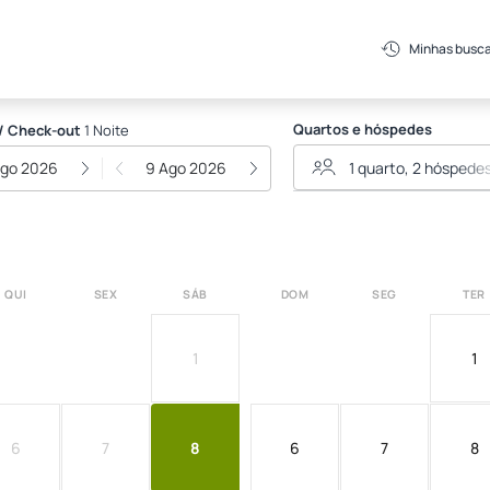
Minhas busc
Quartos e hóspedes
/ Check-out
1 Noite
Ago 2026
9 Ago 2026
QUI
SEX
SÁB
DOM
SEG
TER
1
1
6
7
8
6
7
8