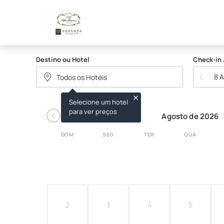
HOTEL RITTA HOPPNER
Destino ou Hotel
Check-in 
8 
Selecione um hotel
‹
para ver preços
Agosto de 2026
DOM
SEG
TER
QUA
2
3
4
5