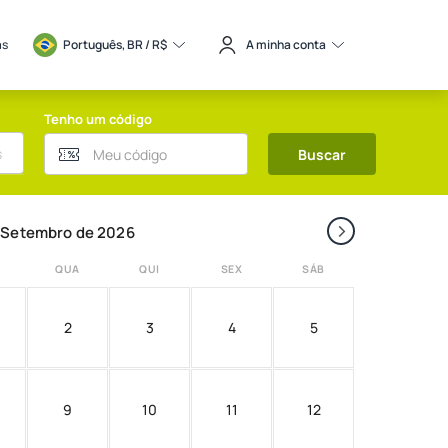
as
Português, BR / 
R$
A minha conta
Tenho um código
Buscar
›
Setembro de 2026
QUA
QUI
SEX
SÁB
2
3
4
5
9
10
11
12