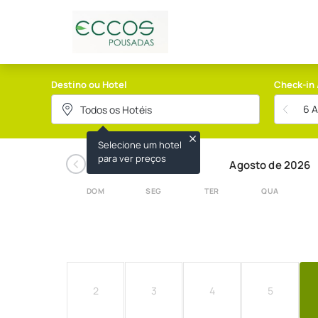
ECCOS HOTELARIA
Destino ou Hotel
Check-in 
6 
Selecione um hotel
‹
para ver preços
Agosto de 2026
DOM
SEG
TER
QUA
2
3
4
5