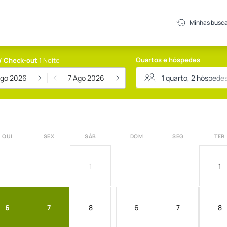
Minhas busc
Quartos e hóspedes
/ Check-out
1 Noite
Ago 2026
7 Ago 2026
QUI
SEX
SÁB
DOM
SEG
TER
1
1
6
7
8
6
7
8