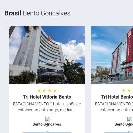
Brasil
Bento Goncalves
★ ★ ★ ★
★ ★
Tri Hotel Vittoria Bento
Tri Hotel Bent
ESTACIONAMENTO O hotel dispõe de
ESTACIONAMENTO O 
estacionamento pago, median...
estacionamento pa
Bento Goncalves
Bento Gon