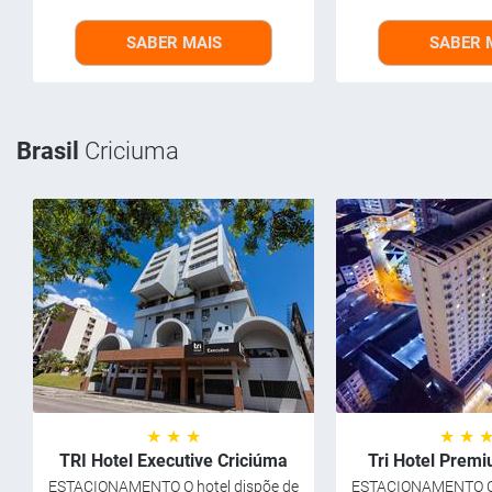
SABER MAIS
SABER 
Brasil
Criciuma
★ ★ ★
★ ★ 
TRI Hotel Executive Criciúma
Tri Hotel Prem
ESTACIONAMENTO O hotel dispõe de
ESTACIONAMENTO O 