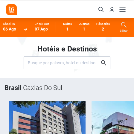
Check-In
Check-Out
Noites
Quartos
Hóspedes
06 Ago
07 Ago
1
1
2
Editar
Hotéis e Destinos
Brasil
Caxias Do Sul