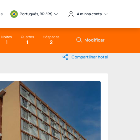
as
Português, BR / 
R$
A minha conta
Noites
Quartos
Hóspedes
Modificar
1
1
2
Compartilhar hotel