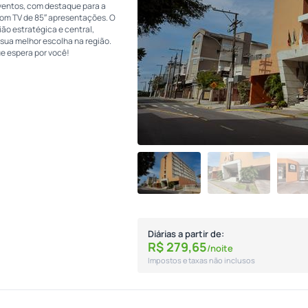
Eventos, com destaque para a
com TV de 85″ apresentações. O
ião estratégica e central,
 sua melhor escolha na região.
ue espera por você!
Diárias a partir de:
R$
279,
65
/noite
Impostos e taxas não inclusos