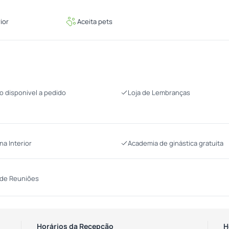
rior
Aceita pets
o disponivel a pedido
Loja de Lembranças
na Interior
Academia de ginástica gratuita
 de Reuniões
Horários da Recepção
H