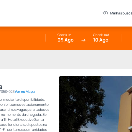
Minhas busc
Check-in
Check-out
09 Ago
10 Ago
a
7050-023
Ver no Mapa
 mediante disponibilidade,
isponibilizamos estacionamento
 garantimos vagas para todos os
de no momento da chegada. Se
a Tri Hotel Executive Santa
os e funcionais, dispostos na
Wi-Fi, contamos com unidades