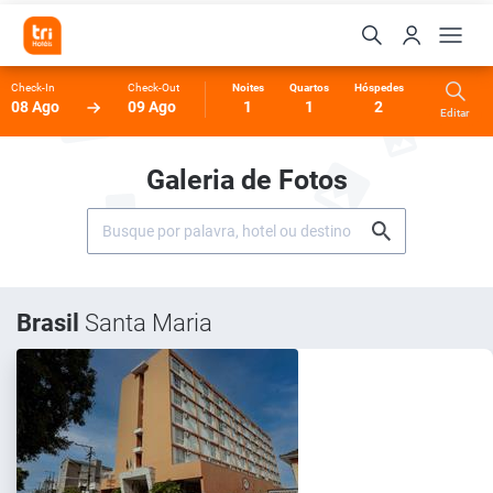
Check-In
Check-Out
Noites
Quartos
Hóspedes
08 Ago
09 Ago
1
1
2
Editar
Galeria de Fotos
Brasil
Santa Maria