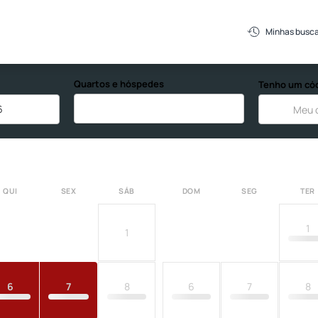
Minhas busc
Quartos e hóspedes
Tenho um có
6
QUI
SEX
SÁB
DOM
SEG
TER
1
1
6
7
8
6
7
8