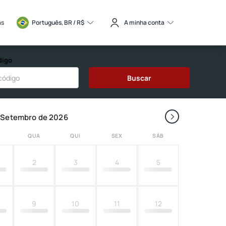
as
Português, BR / 
R$
A minha conta
digo
Buscar
›
Setembro de 2026
QUA
QUI
SEX
SÁB
2
3
4
5
9
10
11
12