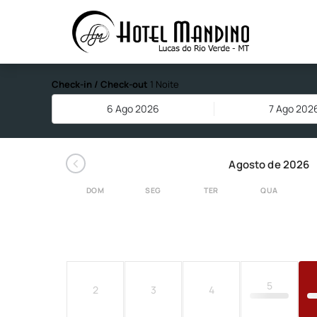
Hotel Mandino
Check-in / Check-out
1 Noite
6 Ago 2026
7 Ago 202
‹
Agosto de 2026
DOM
SEG
TER
QUA
5
2
3
4