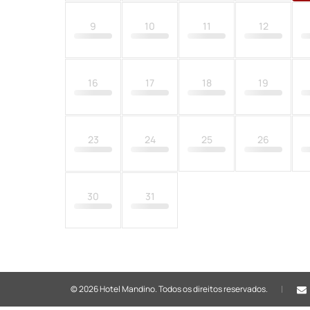
9
10
11
12
16
17
18
19
23
24
25
26
30
31
© 2026 Hotel Mandino.
Todos os direitos reservados.