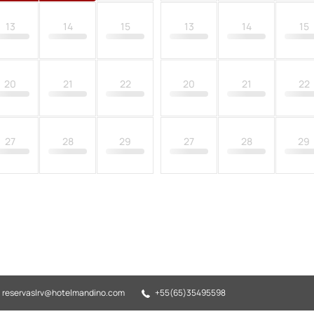
13
14
15
13
14
15
20
21
22
20
21
22
27
28
29
27
28
29
reservaslrv@hotelmandino.com
+55(65)35495598