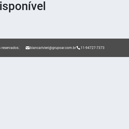
sponível
s reservados.
biancarivieri@grupoar.com.br
11-94727-7373