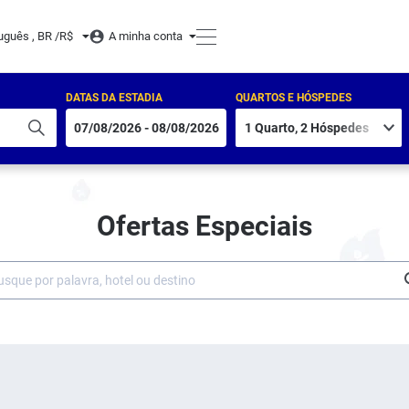
uguês , BR /
R$
A minha conta
DATAS DA ESTADIA
QUARTOS E HÓSPEDES
Ofertas Especiais