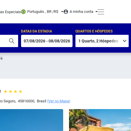
Português , BR /
R$
A minha conta
tas Especiais
DATAS DA ESTADIA
QUARTOS E HÓSPEDES
Fé
é
to Seguro
,
45816000
,
Brasil
(
Ver no Mapa
)