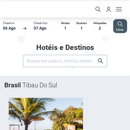
Check-In
Check-Out
Noites
Quartos
Hóspedes
06 Ago
07 Ago
1
1
2
Editar
Hotéis e Destinos
Brasil
Tibau Do Sul