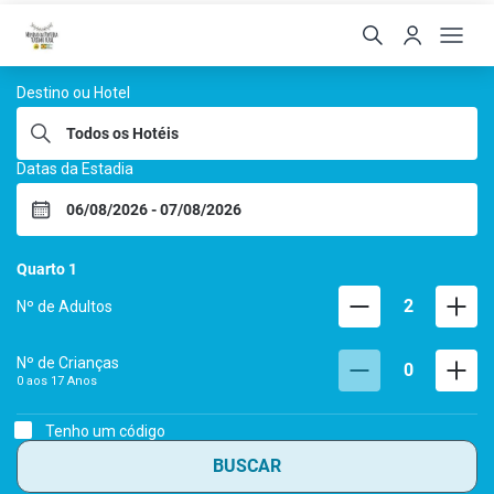
Hoteis Menino da Portei
Destino ou Hotel
Datas da Estadia
Quarto
1
2
Nº de Adultos
Nº de Crianças
0
0 aos
17
Anos
Tenho um código
BUSCAR