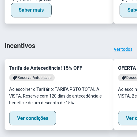
Preço para 1 por pessoa
Preço para
Saber mais
Sab
Incentivos
Ver todos
Tarifa de Antecedência! 15% OFF
OFERTA
Reserva Antecipada
Desco
Ao escolher o Tarifário: TARIFA PGTO TOTAL A
Ao escolh
VISTA. Reserve com 120 dias de antecedência e
VISTA. Be
beneficie de um desconto de 15%.
Ver condições
Ver 