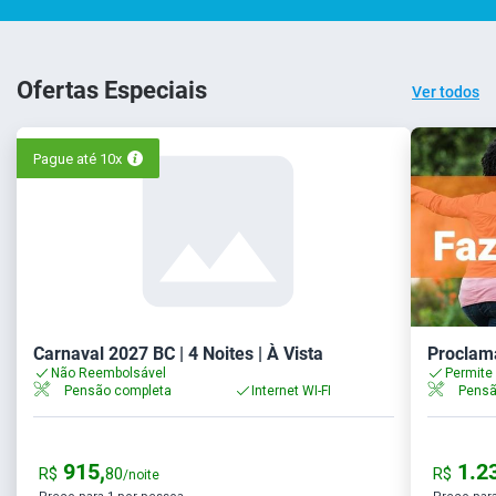
Ofertas Especiais
Ver todos
Pague até 10x
Carnaval 2027 BC | 4 Noites | À Vista
Proclama
Não Reembolsável
Permite
Pensão completa
Internet WI-FI
Pensã
915,
1.23
R$
80
R$
/noite