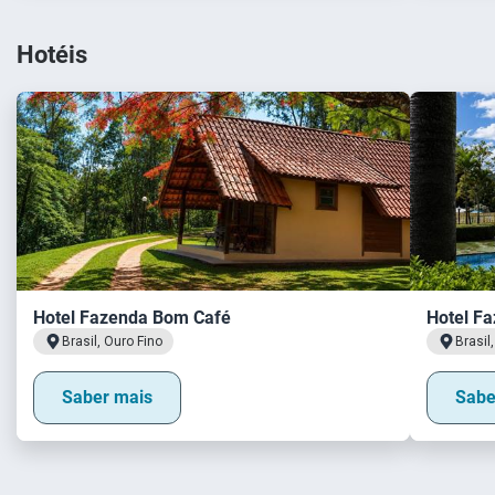
Hotéis
Hotel Fazenda Bom Café
Hotel Fa
Brasil, Ouro Fino
Brasil
Saber mais
Sabe