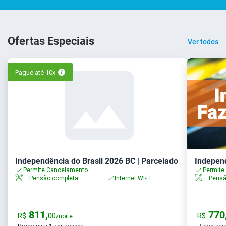
Ofertas Especiais
Ver todos
Pague até 10x
Independência do Brasil 2026 BC | Parcelado
Independ
Permite Cancelamento
Permite
Pensão completa
Internet WI-FI
Pensã
811,
770
R$
00
R$
/noite