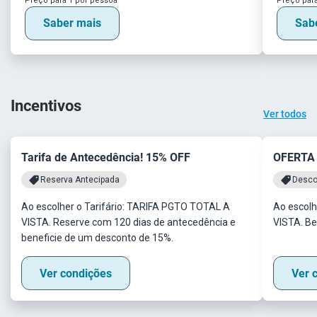
Preço para 1 por pessoa
Preço para
Saber mais
Sab
Incentivos
Ver todos
Tarifa de Antecedência! 15% OFF
OFERTA
Reserva Antecipada
Desco
Ao escolher o Tarifário: TARIFA PGTO TOTAL A
Ao escolh
VISTA. Reserve com 120 dias de antecedência e
VISTA. Be
beneficie de um desconto de 15%.
Ver condições
Ver 