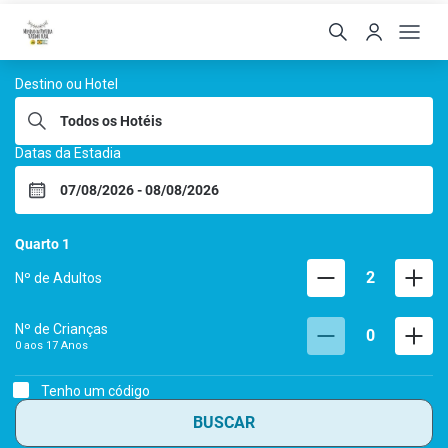
Hoteis Menino da Portei
Destino ou Hotel
Datas da Estadia
Quarto
1
2
Nº de Adultos
Nº de Crianças
0
0 aos
17
Anos
Tenho um código
BUSCAR