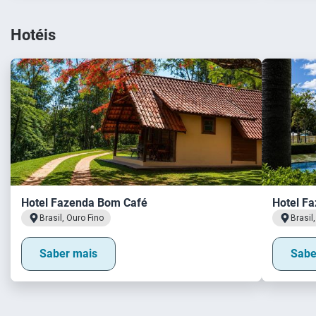
Hotéis
Hotel Fazenda Bom Café
Hotel Fa
Brasil, Ouro Fino
Brasil
Saber mais
Sabe