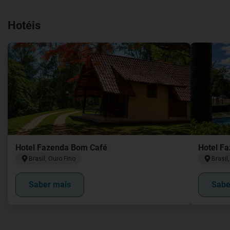
Hotéis
Hotel Fazenda Bom Café
Hotel Fa
Brasil, Ouro Fino
Brasil
Saber mais
Sabe