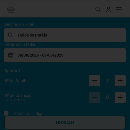
Hoteis Menino da Portei
Destino ou Hotel
Datas da Estadia
Quarto
1
2
Nº de Adultos
Nº de Crianças
0
0 aos
17
Anos
Tenho um código
BUSCAR