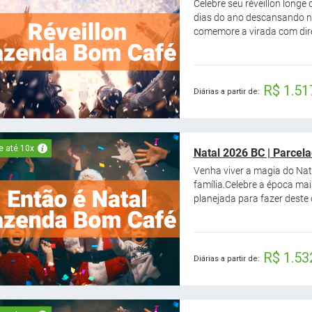
Celebre seu réveillon longe
dias do ano descansando n
comemore a virada com direi
R$ 1.51
Diárias a partir de:
e até 10x
Natal 2026 BC | Parcel
Venha viver a magia do Nat
família.Celebre a época ma
planejada para fazer deste 
R$ 1.53
Diárias a partir de: