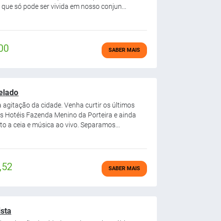
 que só pode ser vivida em nosso conjun...
00
SABER MAIS
celado
a agitação da cidade. Venha curtir os últimos
s Hotéis Fazenda Menino da Porteira e ainda
o a ceia e música ao vivo. Separamos...
,52
SABER MAIS
ista