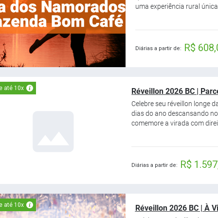
uma experiência rural única
R$ 608,
Diárias a partir de:
e até 10x
Réveillon 2026 BC | Par
Celebre seu réveillon longe d
dias do ano descansando no
comemore a virada com direit
R$ 1.597
Diárias a partir de:
e até 10x
Réveillon 2026 BC | À V