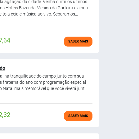
 da agitação da cidade. Venha curtir os últimos
os Hotéis Fazenda Menino da Porteira e ainda
to a ceia e música ao vivo. Separamos...
7,64
SABER MAIS
ado
al na tranquilidade do campo junto com sua
is fraterna do ano com programação especial
o Natal mais memorável que você viverá junt...
2,32
SABER MAIS