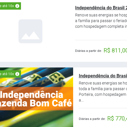
e até 10x
Independência do Brasil 
Renove suas energias se hos
a família para passar o feria
com hospedagem completa inc
R$ 811,0
Diárias a partir de:
e até 10x
Independência do Brasil
Renove suas energias se h
toda a família para passar
Porteira, com hospedagem 
a...
R$ 770,
Diárias a partir de: