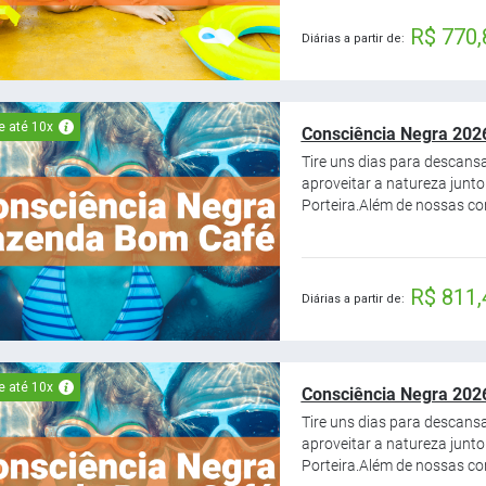
R$ 770,
Diárias a partir de:
e até 10x
Consciência Negra 2026
Tire uns dias para descans
aproveitar a natureza junt
Porteira.Além de nossas con
R$ 811,
Diárias a partir de:
e até 10x
Consciência Negra 2026
Tire uns dias para descans
aproveitar a natureza junt
Porteira.Além de nossas con