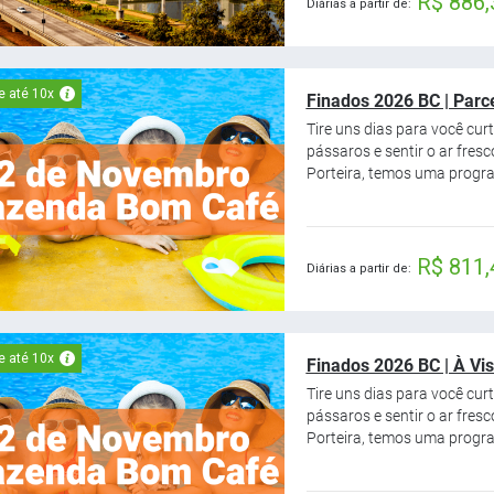
R$ 886,
Diárias a partir de:
e até 10x
Finados 2026 BC | Parc
Tire uns dias para você cu
pássaros e sentir o ar fre
Porteira, temos uma progra
R$ 811,
Diárias a partir de:
e até 10x
Finados 2026 BC | À Vis
Tire uns dias para você cu
pássaros e sentir o ar fre
Porteira, temos uma progra