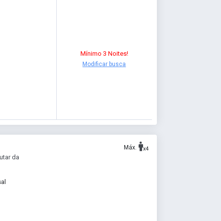
Mínimo 3 Noites!
Modificar busca
Máx.
x4
utar da
al