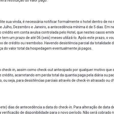
erá restituição do valor pago.
ite sua vinda, é necessária notificar formalmente o hotel dentro de no
e Julho, Dezembro e Janeiro, a antecedência mínima é de 5 dias. Em n
o crédito em conta avulsa controlada pelo Hotel, que nestes casos emite
e tem um prazo de até 06 (seis) meses utilizá-lo. Após este prazo, o vou
de crédito ou reembolso. Havendo desistência parcial da totalidade dos
nça do valor total da hospedagem eventualmente já pagos.
 check-in, assim como check-out antecipado por qualquer motivo que sej
de crédito, acarretando em perda total da quantia paga pela diária ou 
o, ou seja, para desistências parciais através de check-in atrasado ou 
(sete) dias de antecedência a data do check-in. Para alteração de data 
verificação de disponibilidade para o novo período. Não será cobrado 