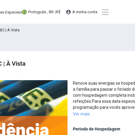
Português , BR /
R$
A minha conta
tas Especiais
BC | À Vista
 | À Vista
Renove suas energias se hosped
a família para passar o feriado 
com hospedagem completa inclu
refeições.Para essa data espec
programação para vocês aproveita
Ver mais
Periodo de Hospedagem