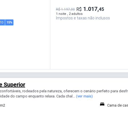
1.017,
R$
45
R$ 1.197,00
1 noite , 2 adultos
Impostos e taxas não inclusos
TO
15%
e Superior
confortáveis, rodeados pela natureza, oferecem o cenário perfeito para desfr
lidade do campo enquanto relaxa. Cada chal...
(ver mais)
 m2
Cama de cas