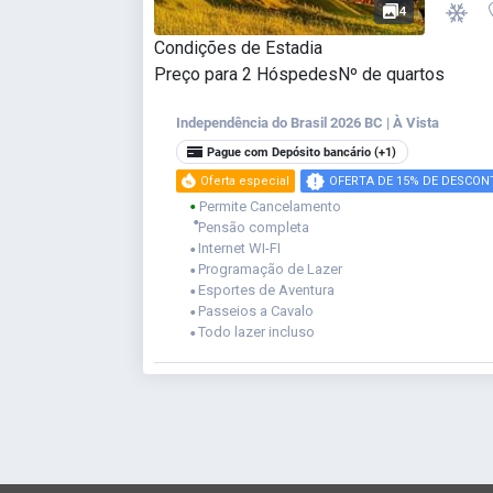
4
Condições de Estadia
Preço para
2
Hóspedes
Nº de quartos
Independência do Brasil 2026 BC | À Vista
Pague com Depósito bancário
(+1)
Oferta especial
OFERTA DE 15% DE DESCON
Permite Cancelamento
⬤
⬤
Pensão completa
Internet WI-FI
⬤
Programação de Lazer
⬤
Esportes de Aventura
⬤
Passeios a Cavalo
⬤
Todo lazer incluso
⬤