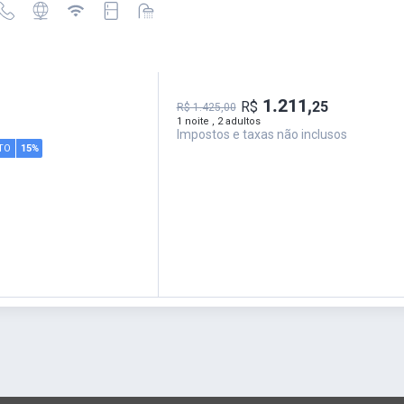
1.211,
R$
25
R$ 1.425,00
1 noite , 2 adultos
Impostos e taxas não inclusos
TO
15%