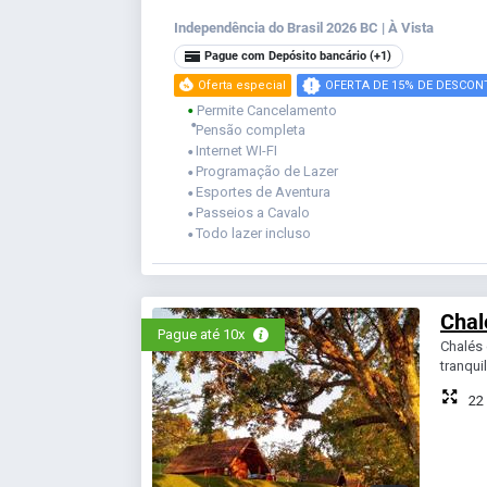
Independência do Brasil 2026 BC | À Vista
Pague com Depósito bancário
(+1)
Oferta especial
OFERTA DE 15% DE DESCON
Permite Cancelamento
⬤
⬤
Pensão completa
Internet WI-FI
⬤
Programação de Lazer
⬤
Esportes de Aventura
⬤
Passeios a Cavalo
⬤
Todo lazer incluso
⬤
Chal
Pague até 10x
Chalés 
tranqui
22