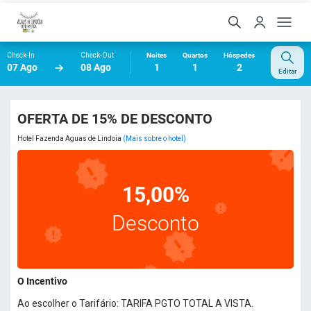
Check-In
Check-Out
Noites
Quartos
Hóspedes
07 Ago
08 Ago
1
1
2
Editar
OFERTA DE 15% DE DESCONTO
Hotel Fazenda Aguas de Lindoia
(Mais sobre o hotel)
15,00%
Desconto
O Incentivo
Ao escolher o Tarifário: TARIFA PGTO TOTAL A VISTA.