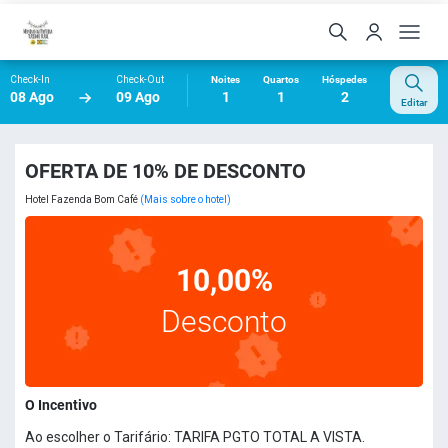
Check-In
Check-Out
Noites
Quartos
Hóspedes
08 Ago
09 Ago
1
1
2
Editar
OFERTA DE 10% DE DESCONTO
Hotel Fazenda Bom Café
(Mais sobre o hotel)
10,00%
Desconto
O Incentivo
Ao escolher o Tarifário: TARIFA PGTO TOTAL A VISTA.