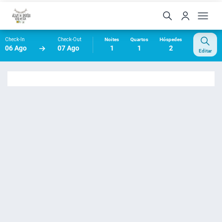
Check-In
Check-Out
Noites
Quartos
Hóspedes
06 Ago
07 Ago
1
1
2
Editar