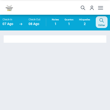
Check-In
Check-Out
Noites
Quartos
Hóspedes
07 Ago
08 Ago
1
1
2
Editar