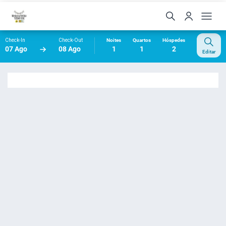
Check-In
Check-Out
Noites
Quartos
Hóspedes
07 Ago
08 Ago
1
1
2
Editar