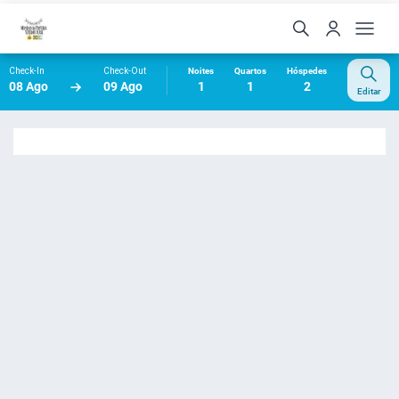
Check-In
Check-Out
Noites
Quartos
Hóspedes
08 Ago
09 Ago
1
1
2
Editar