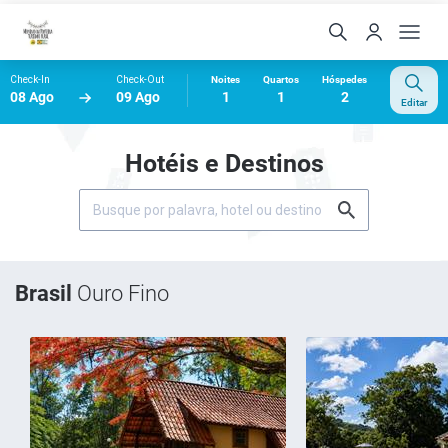
Check-In
Check-Out
Noites
Quartos
Hóspedes
08 Ago
09 Ago
1
1
2
Editar
Hotéis e Destinos
Brasil
Ouro Fino