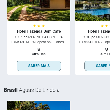
★ ★ ★
★ ★
Hotel Fazenda Bom Café
Hotel Fazen
O Grupo MENINO DA PORTEIRA
O Grupo MENINO
TURISMO RURAL opera há 30 anos....
TURISMO RURAL opera
Ouro Fino
Ouro F
SABER MAIS
SABER 
Brasil
Aguas De Lindoia