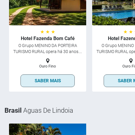
★ ★ ★
★ ★
Hotel Fazenda Bom Café
Hotel Fazen
O Grupo MENINO DA PORTEIRA
O Grupo MENINO
TURISMO RURAL opera há 30 anos....
TURISMO RURAL opera
Ouro Fino
Ouro F
SABER MAIS
SABER 
Brasil
Aguas De Lindoia