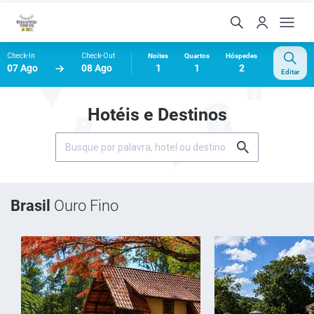
Check-In
Check-Out
Noites
Quartos
Hóspedes
07 Ago
08 Ago
1
1
2
Editar
Hotéis e Destinos
Brasil
Ouro Fino