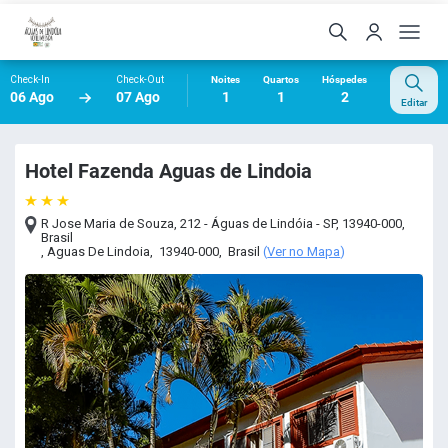
Check-In
Check-Out
Noites
Quartos
Hóspedes
06 Ago
07 Ago
1
1
2
Editar
Hotel Fazenda Aguas de Lindoia
R Jose Maria de Souza, 212 - Águas de Lindóia - SP, 13940-000,
Brasil
,
Aguas De Lindoia
,
13940-000
,
Brasil
(
Ver no Mapa
)