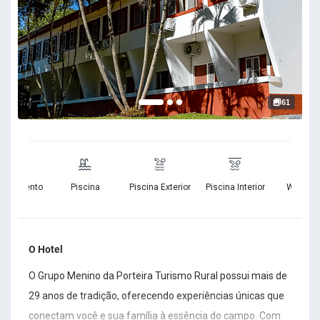
61
cionamento
Piscina
Piscina Exterior
Piscina Interior
Wifi Grat
ratuito
O Hotel
O Grupo Menino da Porteira Turismo Rural possui mais de
29 anos de tradição, oferecendo experiências únicas que
conectam você e sua família à essência do campo. Com