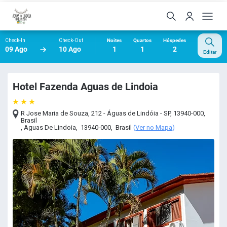
Check-In
Check-Out
Noites
Quartos
Hóspedes
09 Ago
10 Ago
1
1
2
Editar
Hotel Fazenda Aguas de Lindoia
R Jose Maria de Souza, 212 - Águas de Lindóia - SP, 13940-000,
Brasil
,
Aguas De Lindoia
,
13940-000
,
Brasil
(
Ver no Mapa
)