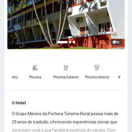
61
cionamento
Piscina
Piscina Exterior
Piscina Interior
Wifi Grat
ratuito
O Hotel
O Grupo Menino da Porteira Turismo Rural possui mais de
29 anos de tradição, oferecendo experiências únicas que
conectam você e sua família à essência do campo. Com