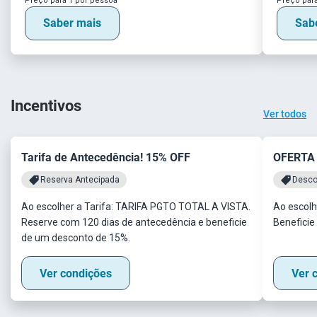
Preço para 1 por pessoa
Preço para
Saber mais
Sab
Incentivos
Ver todos
Tarifa de Antecedência! 15% OFF
OFERTA
Reserva Antecipada
Desco
Ao escolher a Tarifa: TARIFA PGTO TOTAL A VISTA.
Ao escolh
Reserve com 120 dias de antecedência e beneficie
Beneficie
de um desconto de 15%.
Ver condições
Ver 