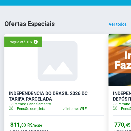
Ofertas Especiais
Ver todos
Pague até 10x
INDEPENDÊNCIA DO BRASIL 2026 BC
INDEPEN
TARIFA PARCELADA
DEPÓSIT
Permite Cancelamento
Permite
Pensão completa
Internet WI-FI
Pensã
811,
770,
00
R$
45
/noite