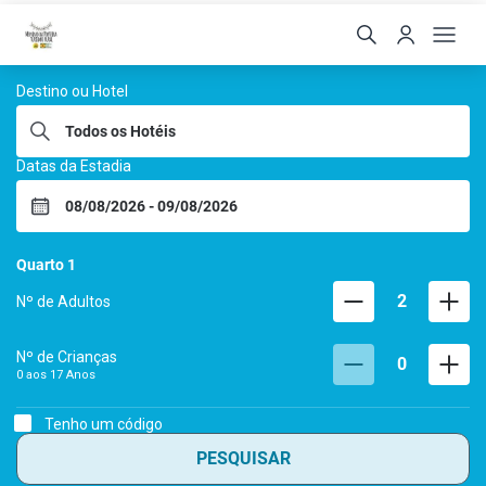
Hoteis Menino da Portei
Destino ou Hotel
Datas da Estadia
Quarto
1
2
Nº de Adultos
Nº de Crianças
0
0 aos
17
Anos
Tenho um código
PESQUISAR