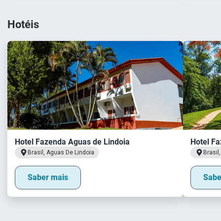
Hotéis
Hotel Fazenda Aguas de Lindoia
Hotel F
Brasil, Aguas De Lindoia
Brasil
Saber mais
Sabe