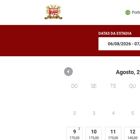
Pousada dos Ingleses
Port
DATAS DA ESTADIA
Agosto,
2
DO
SE
TE
QU
2
3
4
5
2
9
10
11
12
175,00
175,00
175,00
145,00