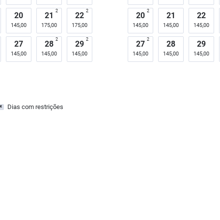
2
2
2
20
21
22
20
21
22
145,00
175,00
175,00
145,00
145,00
145,00
2
2
2
27
28
29
27
28
29
145,00
145,00
145,00
145,00
145,00
145,00
Dias com restrições
x