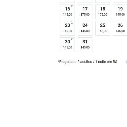
2
16
17
18
19
145,00
175,00
175,00
145,00
2
23
24
25
26
145,00
145,00
145,00
145,00
2
30
31
145,00
145,00
*Preço para
2
adultos
/ 1 noite em R$