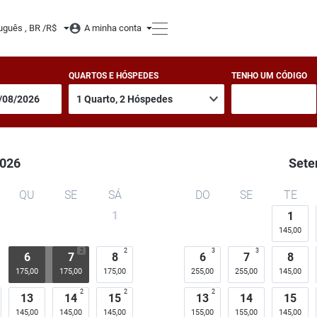
uguês , BR /
R$
A minha conta
QUARTOS E HÓSPEDES
TENHO UM CÓDIGO
026
Sete
QU
SE
SÁ
DO
SE
TE
1
1
145,00
2
2
3
3
6
7
8
6
7
8
175,00
175,00
175,00
255,00
255,00
145,00
2
2
2
13
14
15
13
14
15
145,00
145,00
145,00
155,00
155,00
145,00