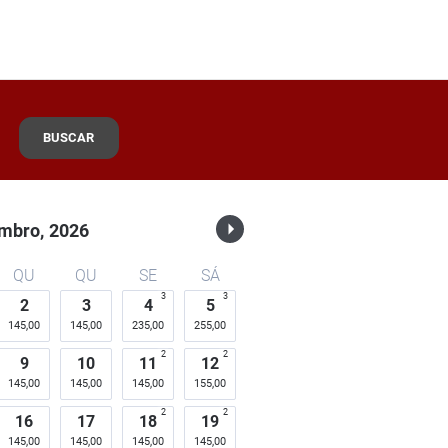
BUSCAR
mbro,
2026
QU
QU
SE
SÁ
3
3
2
3
4
5
145,00
145,00
235,00
255,00
2
2
9
10
11
12
145,00
145,00
145,00
155,00
2
2
16
17
18
19
145,00
145,00
145,00
145,00