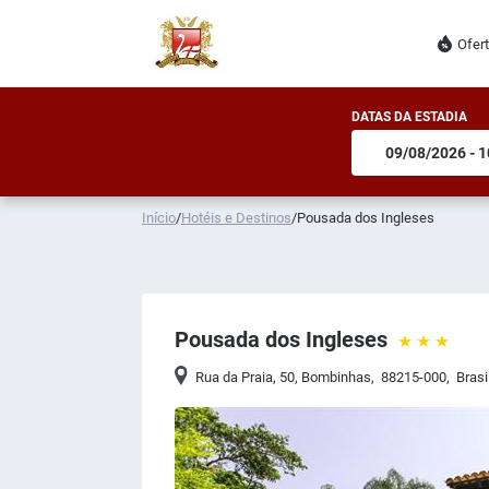
Ofer
DATAS DA ESTADIA
Início
/
Hotéis e Destinos
/
Pousada dos Ingleses
Pousada dos Ingleses
Rua da Praia, 50
,
Bombinhas
,
88215-000
,
Brasi