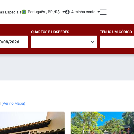
Português , BR /
R$
A minha conta
tas Especiais
QUARTOS E HÓSPEDES
TENHO UM CÓDIGO
l
(
Ver no Mapa
)