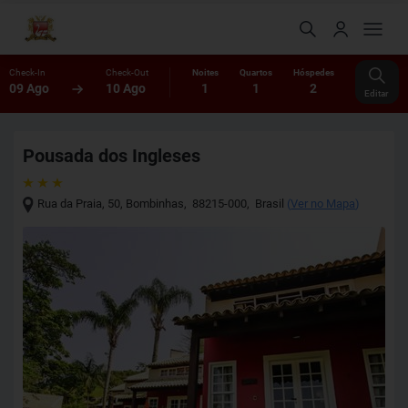
Check-In
Check-Out
Noites
Quartos
Hóspedes
09 Ago
10 Ago
1
1
2
Editar
Pousada dos Ingleses
Rua da Praia, 50
,
Bombinhas
,
88215-000
,
Brasil
(
Ver no Mapa
)