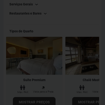
Serviços Gerais
Restaurantes e Bares
Tipos de Quarto
Suíte Premium
Chalé Master I
Vista para a Praia
Vista para 
Max. PAX
Max. PAX
MOSTRAR PREÇOS
MOSTRAR PREÇ