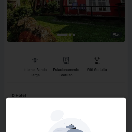
34
Internet Banda
Estacionamento
Wifi Gratuito
Larga
Gratuito
O Hotel
Idealizada pelo inglês John M. Swan, a Pousada dos
Ingleses possuem chalés rústicos, mobiliados e
aconchegantes, sendo um excelente local para quem está
em busca de tranquilidade junto a uma das mais belas