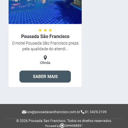
★ ★ ★
Pousada São Francisco
O Hotel Pousada São Francisco preza
pela qualidade do atendi...
Olinda
SABER MAIS
luis@pousadasaofrancisco.com.br
81 3429-2109
© 2026 Pousada Sao Francisco.
Todos os direitos reservados.
Powered by