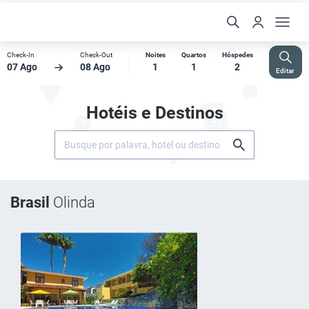
Check-In
Check-Out
Noites
Quartos
Hóspedes
07 Ago
08 Ago
1
1
2
Editar
Hotéis e Destinos
Brasil
Olinda