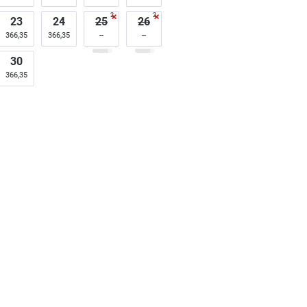
2
2
23
24
25
26
366,35
366,35
30
366,35