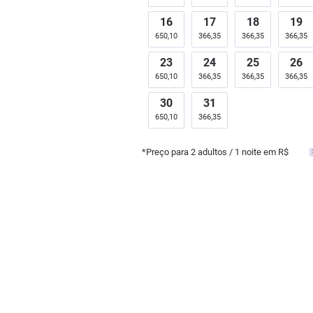
16
17
18
19
650,10
366,35
366,35
366,35
23
24
25
26
650,10
366,35
366,35
366,35
30
31
650,10
366,35
*Preço para
2
adultos
/ 1 noite em R$