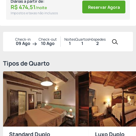
Diárias a partir de:
R$
474,
51
Reservar Agora
/noite
Impostos e taxas não inclusos
Check-in
Check-out
Noites
Quartos
Hóspedes
09 Ago
10 Ago
1
1
2
Tipos de Quarto
Standard Duplo
Luxo Duplo