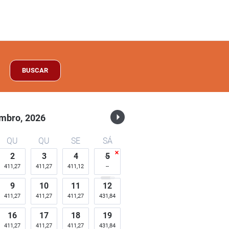
BUSCAR
mbro,
2026
QU
QU
SE
SÁ
2
3
4
5
411,27
411,27
411,12
9
10
11
12
411,27
411,27
411,27
431,84
16
17
18
19
411,27
411,27
411,27
431,84