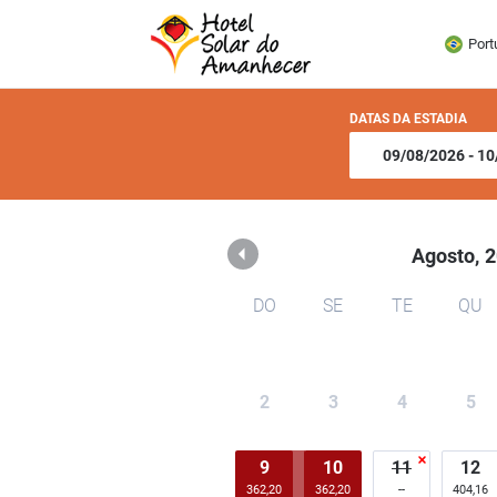
Hotel Solar do Amanhec
Port
DATAS DA ESTADIA
Agosto,
2
DO
SE
TE
QU
2
3
4
5
9
10
11
12
362,20
362,20
404,16