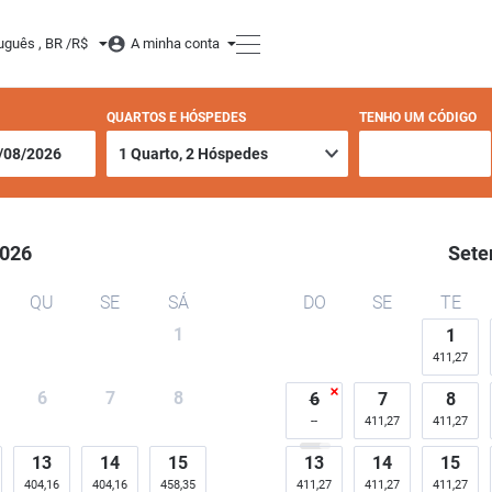
er
uguês , BR /
R$
A minha conta
QUARTOS E HÓSPEDES
TENHO UM CÓDIGO
026
Sete
QU
SE
SÁ
DO
SE
TE
1
1
411,27
6
7
8
6
7
8
411,27
411,27
13
14
15
13
14
15
404,16
404,16
458,35
411,27
411,27
411,27