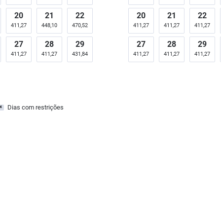
20
21
22
20
21
22
411,27
448,10
470,52
411,27
411,27
411,27
27
28
29
27
28
29
411,27
411,27
431,84
411,27
411,27
411,27
Dias com restrições
x