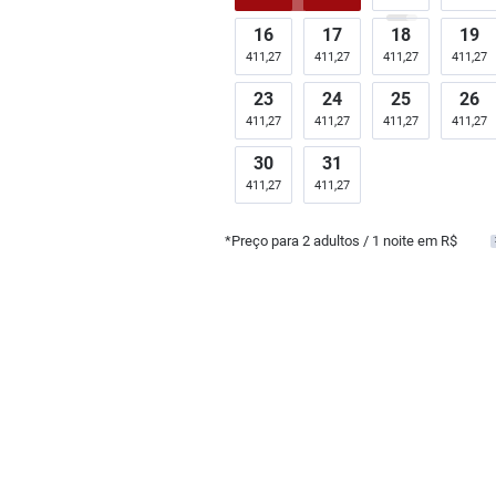
16
17
18
19
411,27
411,27
411,27
411,27
23
24
25
26
411,27
411,27
411,27
411,27
30
31
411,27
411,27
*Preço para
2
adultos
/ 1 noite em R$