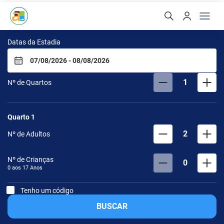
Arte da Natureza Hotel B
Datas da Estadia
1
Nº de Quartos
Quarto
1
2
Nº de Adultos
Nº de Crianças
0
0 aos
17
Anos
Tenho um código
BUSCAR