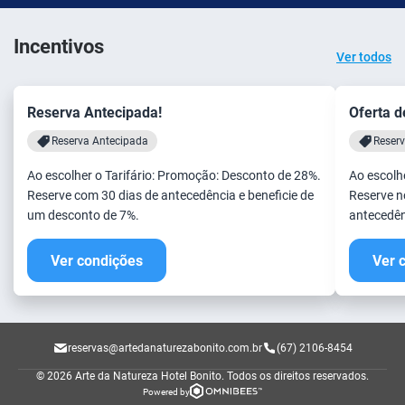
Incentivos
Ver todos
Reserva Antecipada!
Oferta d
Reserva Antecipada
Reserv
Ao escolher o Tarifário: Promoção: Desconto de 28%.
Ao escolh
Reserve com 30 dias de antecedência e beneficie de
Reserve n
um desconto de 7%.
antecedên
Ver condições
Ver 
reservas@artedanaturezabonito.com.br
(67) 2106-8454
© 2026 Arte da Natureza Hotel Bonito.
Todos os direitos reservados.
Powered by