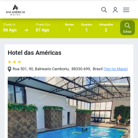
Check-In
Check-Out
Noites
Quartos
Hóspedes
06 Ago
07 Ago
1
1
2
Editar
Hotel das Américas
Rua 501, 90
,
Balneario Camboriu
,
88330-699
,
Brasil
(
Ver no Mapa
)