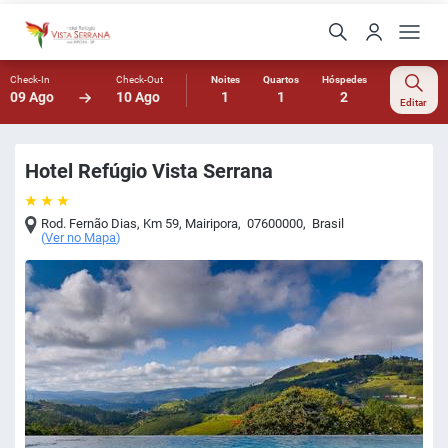
Check-In
Check-Out
Noites
Quartos
Hóspedes
09 Ago
10 Ago
1
1
2
Editar
Hotel Refúgio Vista Serrana
Rod. Fernão Dias, Km 59
,
Mairipora
,
07600000
,
Brasil
(
Ver no Mapa
)