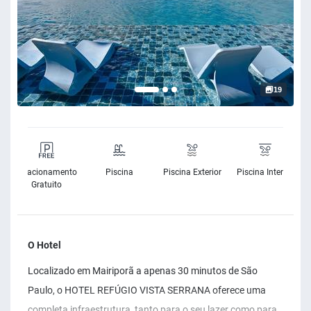
19
e
Estacionamento
Piscina
Piscina Exterior
Piscina Interior
e
Gratuito
O Hotel
Localizado em Mairiporã a apenas 30 minutos de São
Paulo, o HOTEL REFÚGIO VISTA SERRANA oferece uma
completa infraestrutura, tanto para o seu lazer como para