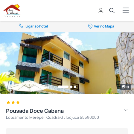
Ligar ao hotel
Ver no Mapa
10
Pousada Doce Cabana
Loteamento Merepe I Quadra G , Ipojuca 55590000