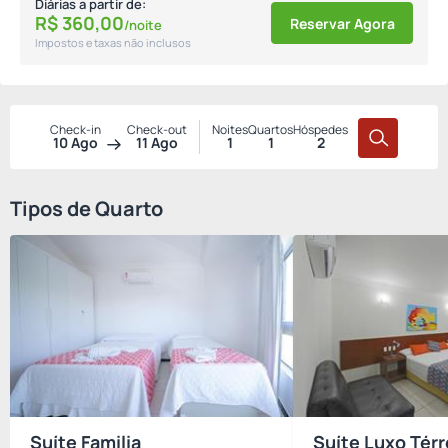
Diárias a partir de:
R$
360,
00
Reservar Agora
/noite
Impostos e taxas não inclusos
Check-in
Check-out
Noites
Quartos
Hóspedes
10 Ago
11 Ago
1
1
2
Tipos de Quarto
Suíte Familia
Suíte Luxo Tér