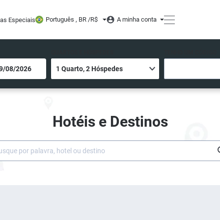
Português , BR /
R$
A minha conta
tas Especiais
QUARTOS E HÓSPEDES
TENHO UM CÓDIGO
Hotéis e Destinos