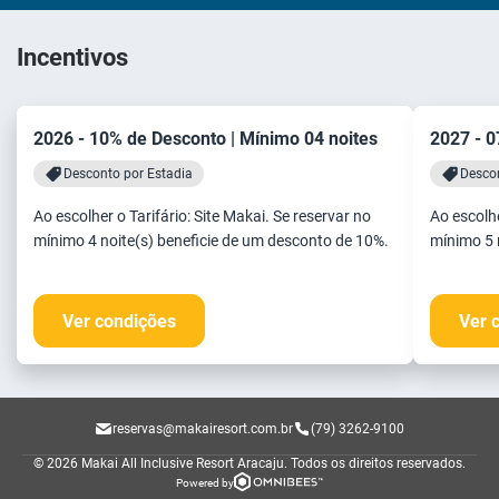
Incentivos
2026 - 10% de Desconto | Mínimo 04 noites
2027 - 0
Desconto por Estadia
Descon
Ao escolher o Tarifário: Site Makai. Se reservar no
Ao escolhe
mínimo 4 noite(s) beneficie de um desconto de 10%.
mínimo 5 
Ver condições
Ver 
reservas@makairesort.com.br
(79) 3262-9100
© 2026 Makai All Inclusive Resort Aracaju.
Todos os direitos reservados.
Powered by