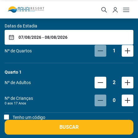
Makai All Inclusive Reso
Datas da Estadia
1
Nº de Quartos
Quarto
1
2
Nº de Adultos
Nº de Crianças
0
0 aos
17
Anos
Tenho um código
BUSCAR