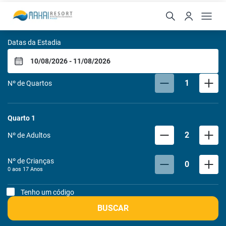
Makai All Inclusive Reso
Datas da Estadia
1
Nº de Quartos
Quarto
1
2
Nº de Adultos
Nº de Crianças
0
0 aos
17
Anos
Tenho um código
BUSCAR