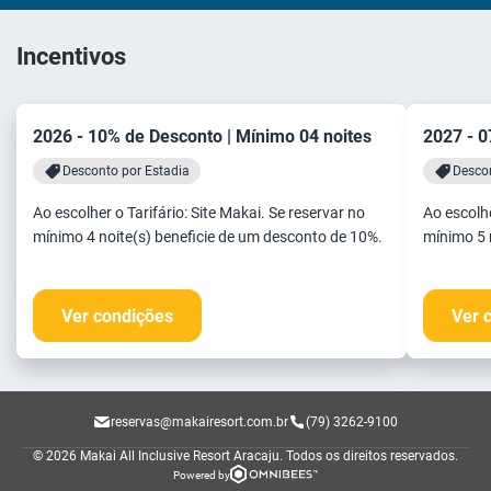
Incentivos
2026 - 10% de Desconto | Mínimo 04 noites
2027 - 0
Desconto por Estadia
Descon
Ao escolher o Tarifário: Site Makai. Se reservar no
Ao escolhe
mínimo 4 noite(s) beneficie de um desconto de 10%.
mínimo 5 
Ver condições
Ver 
reservas@makairesort.com.br
(79) 3262-9100
© 2026 Makai All Inclusive Resort Aracaju.
Todos os direitos reservados.
Powered by