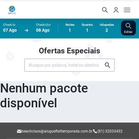
Check-In
Check-Out
Noites
Quartos
Hóspedes
07 Ago
08 Ago
1
1
2
Editar
Ofertas Especiais
Nenhum pacote
disponível
beachclass@alugueflattemporada.com.br
(81) 32033432