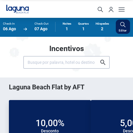
Check-In
Check-Out
Noites
Quartos
Hóspedes
06 Ago
07 Ago
1
1
2
Editar
Incentivos
Laguna Beach Flat by AFT
10,00%
5,
Desconto
Desc