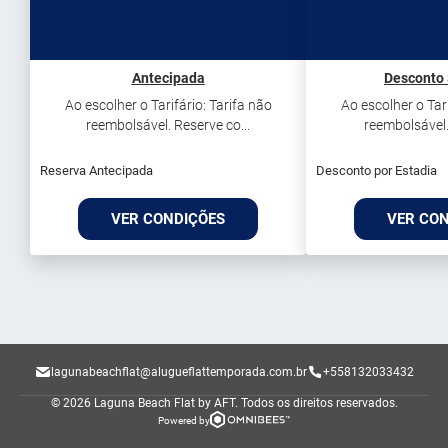
Antecipada
Desconto
Ao escolher o Tarifário: Tarifa não
Ao escolher o Tari
reembolsável. Reserve co...
reembolsável. 
Reserva Antecipada
Desconto por Estadia
VER CONDIÇÕES
VER CO
lagunabeachflat@alugueflattemporada.com.br
+558132033432
© 2026 Laguna Beach Flat by AFT.
Todos os direitos reservados.
Powered by