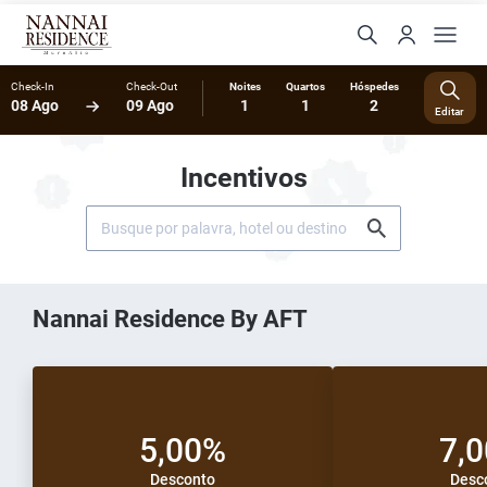
Check-In
Check-Out
Noites
Quartos
Hóspedes
08 Ago
09 Ago
1
1
2
Editar
Incentivos
Nannai Residence By AFT
5,00%
7,
Desconto
Desc