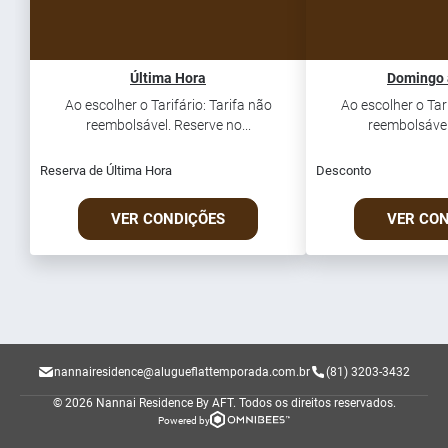
Última Hora
Domingo 
Ao escolher o Tarifário: Tarifa não
Ao escolher o Tari
reembolsável. Reserve no...
reembolsável.
Reserva de Última Hora
Desconto
VER CONDIÇÕES
VER CO
nannairesidence@alugueflattemporada.com.br
(81) 3203-3432
© 2026 Nannai Residence By AFT.
Todos os direitos reservados.
Powered by